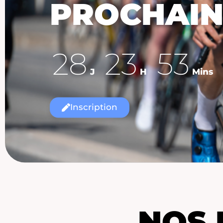
PROCHAIN
28
23
53
J
H
Mins
Inscription
NOS 